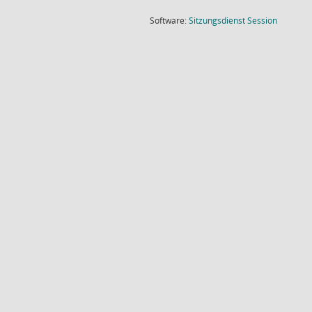
(Wird in
Software:
Sitzungsdienst
Session