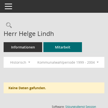
Toggle navigation
Rechercheauswahl
Herr Helge Lindh
Informationen
Mitarbeit
Historisch
Kommunalwahlperiode 1999 - 2004
Keine Daten gefunden.
(Wird in
Software:
Sitzungsdienst
Session