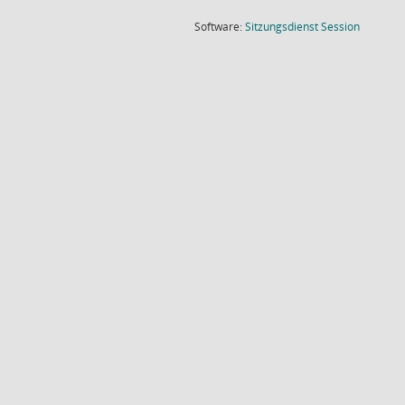
(Wird in
Software:
Sitzungsdienst
Session