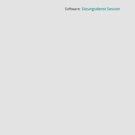
(Wird in
Software:
Sitzungsdienst
Session