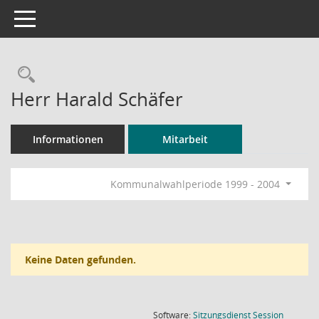
Toggle navigation
Rechercheauswahl
Herr Harald Schäfer
Informationen
Mitarbeit
Kommunalwahlperiode 1999 - 2004
Keine Daten gefunden.
(Wird in
Software:
Sitzungsdienst
Session