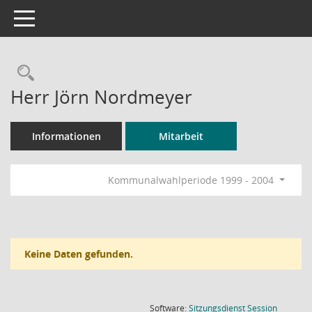
Toggle navigation
Rechercheauswahl
Herr Jörn Nordmeyer
Informationen
Mitarbeit
Kommunalwahlperiode 1999 - 2004
Keine Daten gefunden.
(Wird in
Software:
Sitzungsdienst
Session