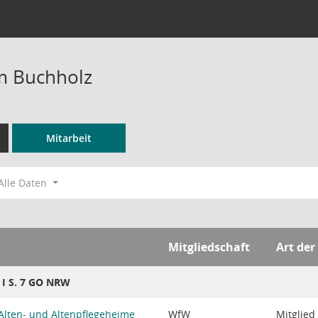
m Buchholz
Mitarbeit
Alle Daten
Mitgliedschaft
Art der
8 I S. 7 GO NRW
Alten- und Altenpflegeheime
WfW
Mitglied