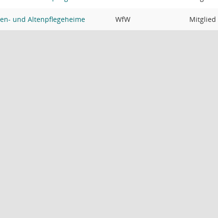
en- und Altenpflegeheime
WfW
Mitglied