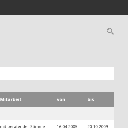
Rec
 Mitarbeit
von
bis
 mit beratender Stimme
16.04.2005
20.10.2009