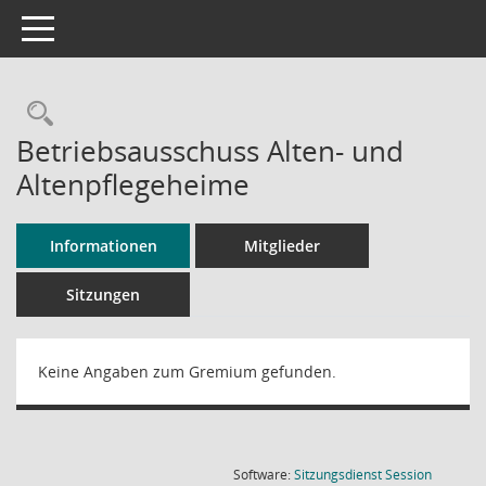
Toggle navigation
Rechercheauswahl
Betriebsausschuss Alten- und
Altenpflegeheime
Informationen
Mitglieder
Sitzungen
Keine Angaben zum Gremium gefunden.
(Wird in
Software:
Sitzungsdienst
Session