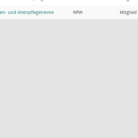
en- und Altenpflegeheime
WfW
Mitglied