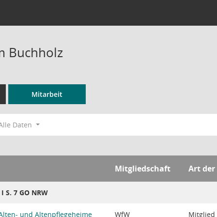
m Buchholz
Mitarbeit
Alle Daten
Mitgliedschaft
Art der
8 I S. 7 GO NRW
Alten- und Altenpflegeheime
WfW
Mitglied