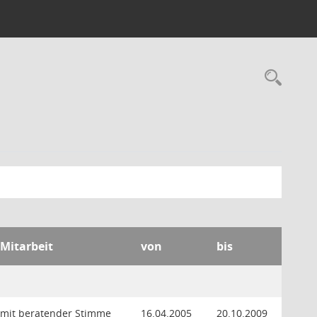
Rec
 Mitarbeit
von
bis
 mit beratender Stimme
16.04.2005
20.10.2009