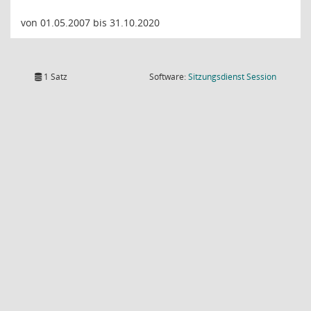
von 01.05.2007 bis 31.10.2020
(Wird in
1 Satz
Software:
Sitzungsdienst
Session