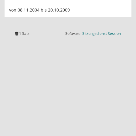
von 08.11.2004 bis 20.10.2009
(Wird in
1 Satz
Software:
Sitzungsdienst
Session