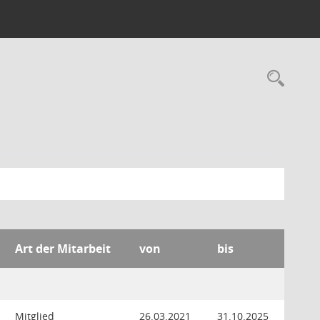
Rec
Art der Mitarbeit
von
bis
Mitglied
26.03.2021
31.10.2025