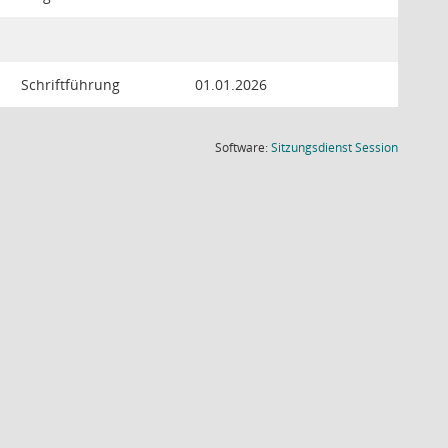
Schriftführung
01.01.2026
(Wird in
Software:
Sitzungsdienst
Session