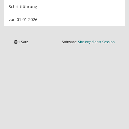
Schriftführung
von 01.01.2026
(Wird in
1 Satz
Software:
Sitzungsdienst
Session