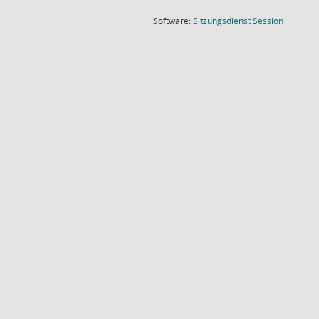
(Wird in
Software:
Sitzungsdienst
Session