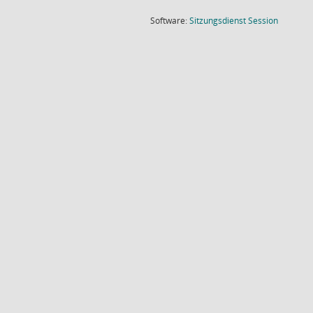
(Wird in
Software:
Sitzungsdienst
Session