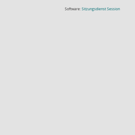
(Wird in
Software:
Sitzungsdienst
Session