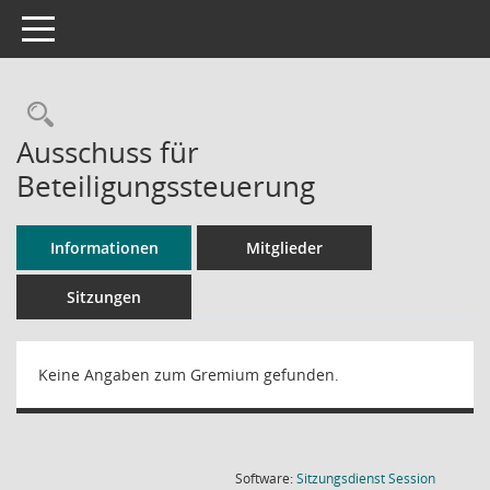
Toggle navigation
Rechercheauswahl
Ausschuss für
Beteiligungssteuerung
Informationen
Mitglieder
Sitzungen
Keine Angaben zum Gremium gefunden.
(Wird in
Software:
Sitzungsdienst
Session