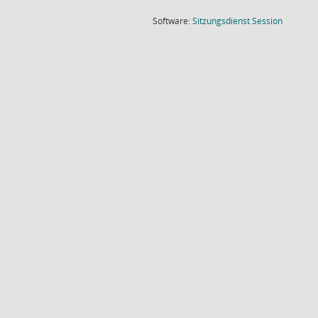
(Wird in
Software:
Sitzungsdienst
Session