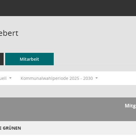
ebert
Mitarbeit
uell
Kommunalwahlperiode 2025 - 2030
Mitg
IE GRÜNEN