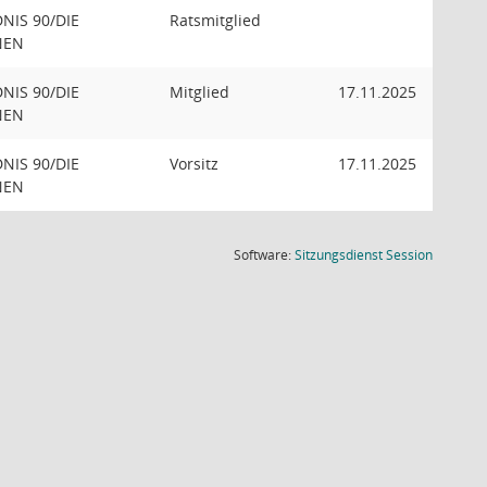
NIS 90/DIE
Ratsmitglied
NEN
NIS 90/DIE
Mitglied
17.11.2025
NEN
NIS 90/DIE
Vorsitz
17.11.2025
NEN
(Wird in
Software:
Sitzungsdienst
Session