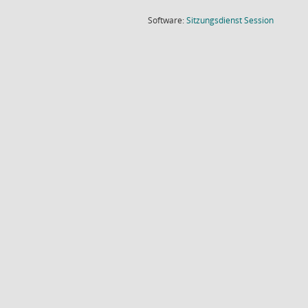
(Wird in
Software:
Sitzungsdienst
Session