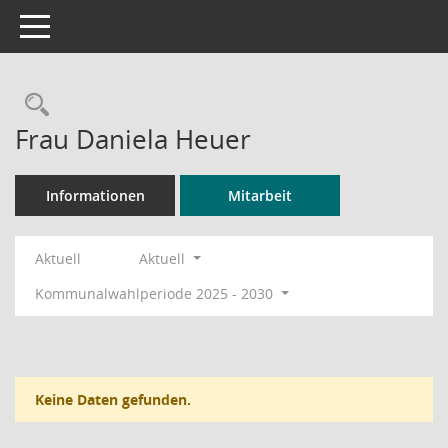
Toggle navigation
Rechercheauswahl
Frau Daniela Heuer
Informationen
Mitarbeit
Aktuell
Aktuell
Kommunalwahlperiode 2025 - 2030
Keine Daten gefunden.