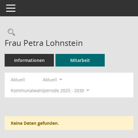
Toggle navigation
Rechercheauswahl
Frau Petra Lohnstein
Informationen
Mitarbeit
Aktuell
Aktuell
Kommunalwahlperiode 2025 - 2030
Keine Daten gefunden.