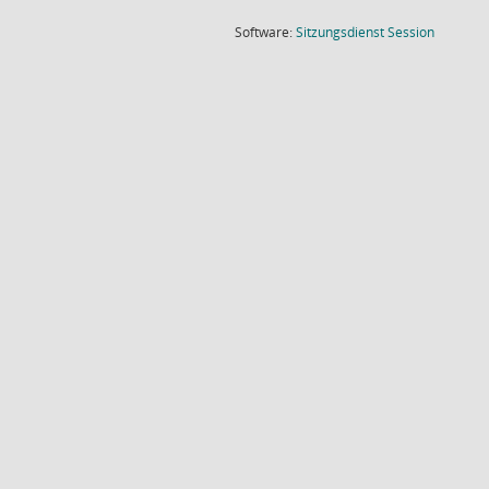
(Wird in
Software:
Sitzungsdienst
Session