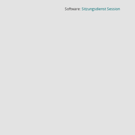
(Wird in
Software:
Sitzungsdienst
Session