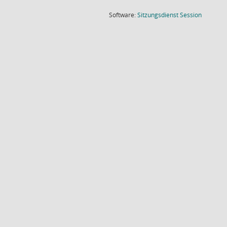
(Wird in
Software:
Sitzungsdienst
Session