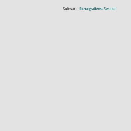
(Wird in
Software:
Sitzungsdienst
Session