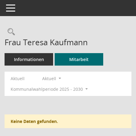
Toggle navigation
Rechercheauswahl
Frau Teresa Kaufmann
Informationen
Mitarbeit
Aktuell
Aktuell
Kommunalwahlperiode 2025 - 2030
Keine Daten gefunden.