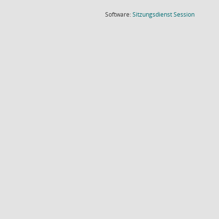
(Wird in
Software:
Sitzungsdienst
Session