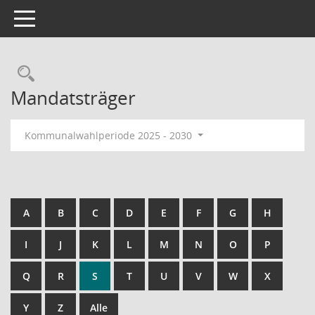
Toggle navigation
Rechercheauswahl
Mandatsträger
Kommunalwahlperiode 2025 - 2030
A
B
C
D
E
F
G
H
I
J
K
L
M
N
O
P
Q
R
S
T
U
V
W
X
Y
Z
Alle