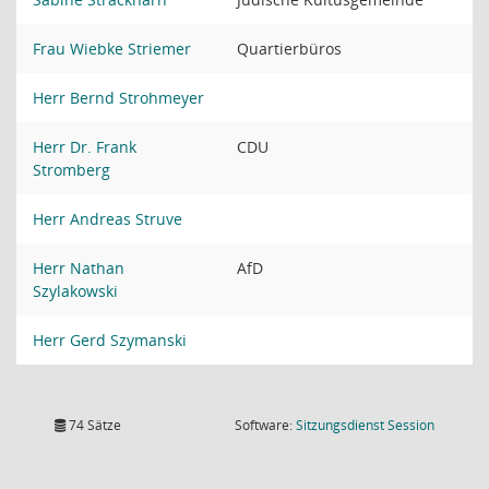
Frau Wiebke Striemer
Quartierbüros
Herr Bernd Strohmeyer
Herr Dr. Frank
CDU
Stromberg
Herr Andreas Struve
Herr Nathan
AfD
Szylakowski
Herr Gerd Szymanski
(Wird in
74 Sätze
Software:
Sitzungsdienst
Session