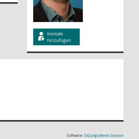
Kontakt
hinzufügen
(Wird in
Software:
Sitzungsdienst
Session