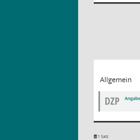
Allgemein
DZP
Angabe
1 Satz