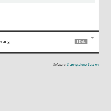
örung
3 Dok.
(Wird in
Software:
Sitzungsdienst
Session