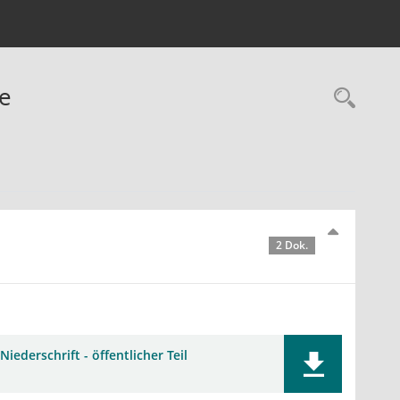
te
Rec
2 Dok.
Niederschrift - öffentlicher Teil