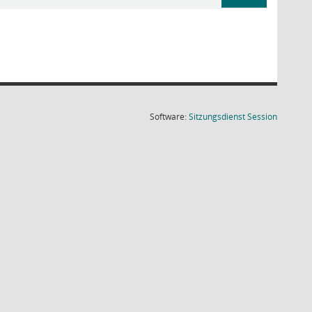
(Wird in
Software:
Sitzungsdienst
Session