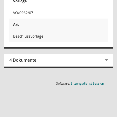
Vorlage
VO/0962/07
Art
Beschlussvorlage
4 Dokumente
(Wird in
Software:
Sitzungsdienst
Session