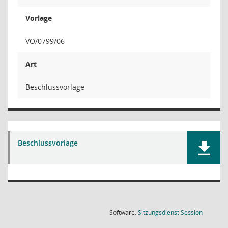
Vorlage
VO/0799/06
Art
Beschlussvorlage
Beschlussvorlage
(Wird in
Software:
Sitzungsdienst
Session