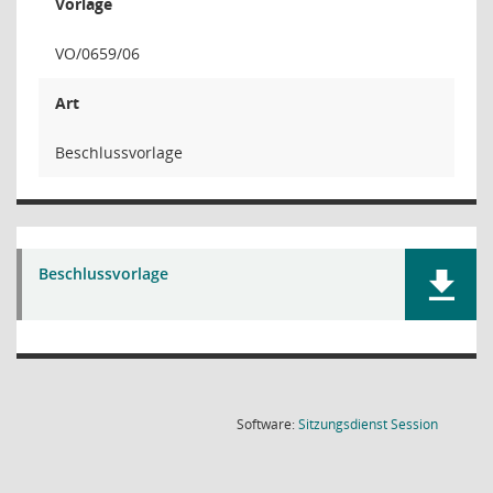
Vorlage
VO/0659/06
Art
Beschlussvorlage
Beschlussvorlage
(Wird in
Software:
Sitzungsdienst
Session