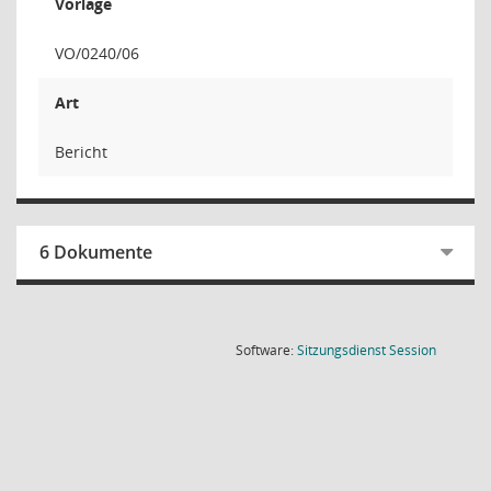
Vorlage
VO/0240/06
Art
Bericht
6 Dokumente
(Wird in
Software:
Sitzungsdienst
Session