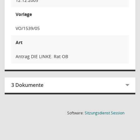
12.12.2005
Vorlage
VO/1539/05
Art
Antrag DIE LINKE. Rat OB
3 Dokumente
(Wird in
Software:
Sitzungsdienst
Session