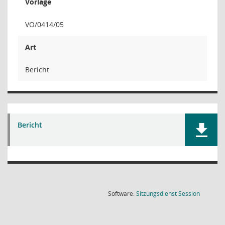
Vorlage
VO/0414/05
Art
Bericht
Bericht
(Wird in
Software:
Sitzungsdienst
Session