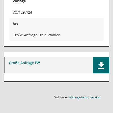
Vorlage
VO/1297/24
Art
Große Anfrage Freie Wähler
Große Anfrage FW
(Wird in
Software:
Sitzungsdienst
Session