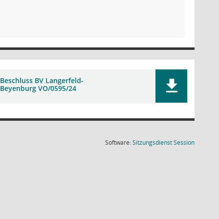
Beschluss BV Langerfeld-
Beyenburg VO/0595/24
(Wird in
Software:
Sitzungsdienst
Session