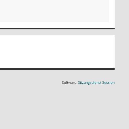
(Wird in
Software:
Sitzungsdienst
Session