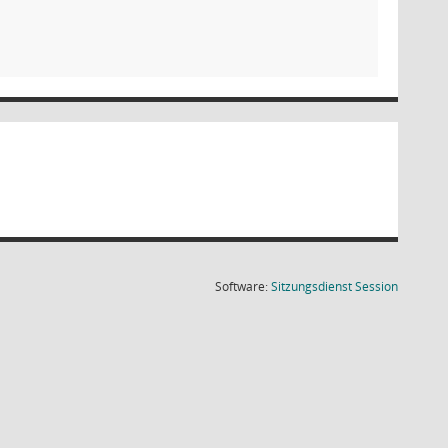
(Wird in
Software:
Sitzungsdienst
Session