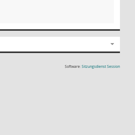
(Wird in
Software:
Sitzungsdienst
Session