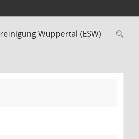
nreinigung Wuppertal (ESW)
Rec