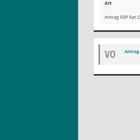
Art
Antrag FDP Rat 
VO
Antrag