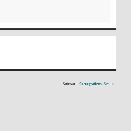
(Wird in
Software:
Sitzungsdienst
Session