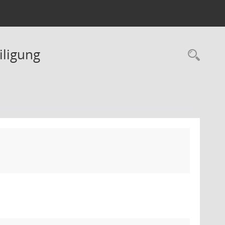
iligung
Rec