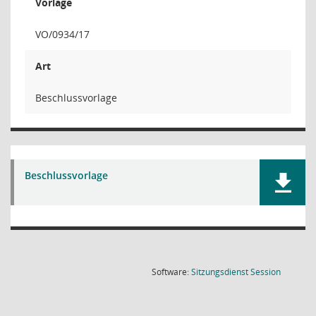
Vorlage
VO/0934/17
Art
Beschlussvorlage
Beschlussvorlage
(Wird in
Software:
Sitzungsdienst
Session