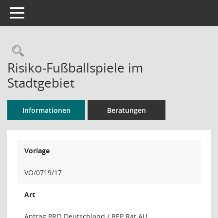
Toggle navigation
Rechercheauswahl
Risiko-Fußballspiele im
Stadtgebiet
Informationen
Beratungen
Vorlage
VO/0719/17
Art
Antrag PRO Deutschland / REP Rat AU