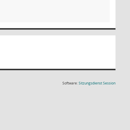
(Wird in
Software:
Sitzungsdienst
Session