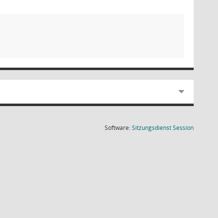
(Wird in
Software:
Sitzungsdienst
Session