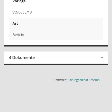
Vorlage
VO/0535/13
Art
Bericht
4 Dokumente
(Wird in
Software:
Sitzungsdienst
Session