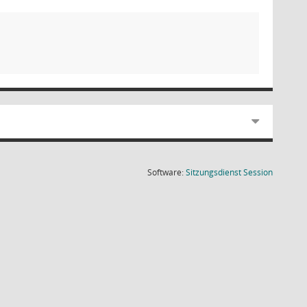
(Wird in
Software:
Sitzungsdienst
Session