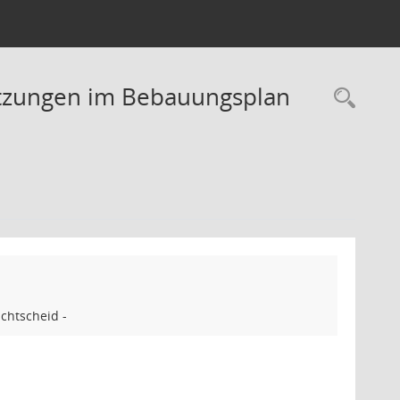
setzungen im Bebauungsplan
Rec
chtscheid -