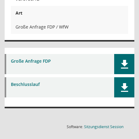
Art
Große Anfrage FDP / WfW
Große Anfrage FDP
Beschlusslauf
(Wird in
Software:
Sitzungsdienst
Session